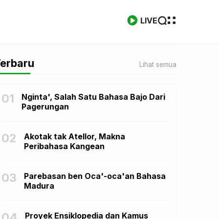
LIVE
erbaru
Lihat semua
01
Nginta', Salah Satu Bahasa Bajo Dari
Pagerungan
02
Akotak tak Atellor, Makna
Peribahasa Kangean
03
Parebasan ben Oca'-oca'an Bahasa
Madura
04
Proyek Ensiklopedia dan Kamus